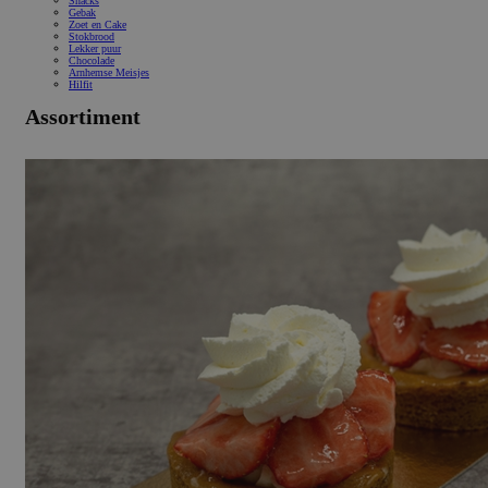
Snacks
Gebak
Zoet en Cake
Stokbrood
Lekker puur
Chocolade
Arnhemse Meisjes
Hilfit
Assortiment