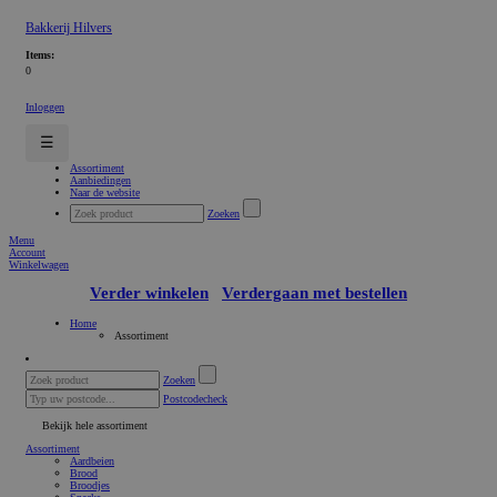
Bakkerij Hilvers
Items:
0
Inloggen
☰
Assortiment
Aanbiedingen
Naar de website
Zoeken
Menu
Account
Winkelwagen
Verder winkelen
Verdergaan met bestellen
Home
Assortiment
Zoeken
Postcodecheck
Bekijk hele assortiment
Assortiment
Aardbeien
Brood
Broodjes