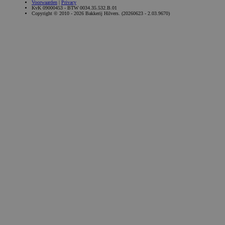
Voorwaarden
|
Privacy
KvK 09000453 - BTW 0034.35.532.B.01
Copyright © 2010 - 2026 Bakkerij Hilvers. (20260623 - 2.03.9670)