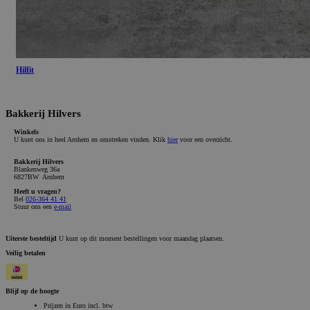
Hilfit
Bakkerij Hilvers
Winkels
U kunt ons in heel Arnhem en omstreken vinden. Klik
hier
voor een overzicht.
Bakkerij Hilvers
Blankenweg 36a
6827BW Arnhem
Heeft u vragen?
Bel
026-364 41 41
Stuur ons een
e-mail
Uiterste besteltijd
U kunt op dit moment bestellingen voor maandag plaatsen.
Veilig betalen
Blijf op de hoogte
Prijzen in Euro incl. btw