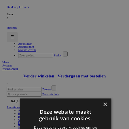
Bakkerij Hilvers
Items:
0
Inloggen
☰
Assortiment
Aanbiedingen
Naar de website
Zoeken
Menu
Account
Winkelwagen
Verder winkelen
Verdergaan met bestellen
Zoeken
Postcodecheck
Bekijk hele assortiment
×
Assortiment
Deze website maakt
Aardbeien
Brood
gebruik van cookies.
Broodjes
Snacks
Gebak
Zoet en Cake
Deze website gebruikt cookies om uw