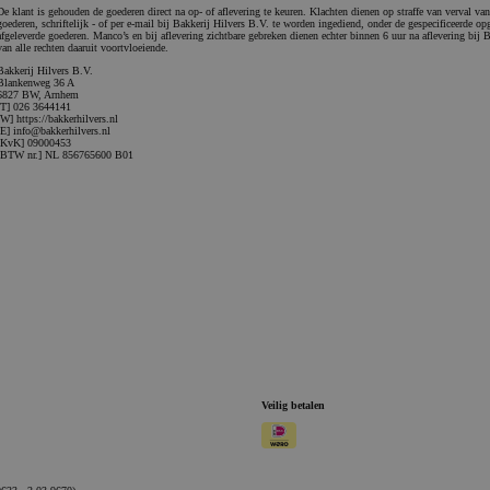
De klant is gehouden de goederen direct na op- of aflevering te keuren. Klachten dienen op straffe van verval van 
goederen, schriftelijk - of per e-mail bij Bakkerij Hilvers B.V. te worden ingediend, onder de gespecificeerde op
afgeleverde goederen. Manco’s en bij aflevering zichtbare gebreken dienen echter binnen 6 uur na aflevering bij 
van alle rechten daaruit voortvloeiende.
Bakkerij Hilvers B.V.
Blankenweg 36 A
6827 BW, Arnhem
[T] 026 3644141
[W] https://bakkerhilvers.nl
[E] info@bakkerhilvers.nl
[KvK] 09000453
[BTW nr.] NL 856765600 B01
Veilig betalen