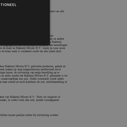
TIONEEL
tellingen aan dat adres te verzenden met behoud van alle
B.V. is toe te rekenen dan wel ontstaan is door
oordelijkheid voor informatie, foto’s, folders en andere
ngen en/of tekortkomingen van derden draagt Bakkerij
 vertragingen of niet behoorlijk overkomen van bestellingen
n de klant en Bakkerij Hilvers B.V., tenzij en voor zover
de klant reeds is verzekerd wordt ten alle tijden door
 door Bakkerij Hilvers B.V. geleverde producten, geheel en
 en accountbeheer. De
reuk maken op enig (ongeschreven) intellectueel en/of
igen keuze, de uitvoering van enige bestelling op te
en en zulks zonder dat Bakkerij Hilvers B.V. gehouden is tot
d onaanvaardbaar zou zijn. Onder overmacht wordt iedere
an haar schuld en noch krachtens de wet, rechtshandeling of
door websites ontwikkeld
gebruikt om een anonieme
en.
ken van Bakkerij Hilvers B.V.. Niets uit uitgaven of
emaakt, in welke vorm dan ook, zonder voorafgaande
Script.com-service om de
den. De cookie-banner van
t te werken.
hillen tussen partijen zullen bij uitsluiting worden