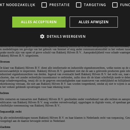
IKT NOODZAKELIJK
PRESTATIE
TARGETING
FUNC
Klantgegevens
Indien de klant aan Bakkerij Hilvers B.V. opgave doet van een adres is Bakkerij Hilvers B.V. gerechtigd alle bes
rechten zoals bedoeld in punt betaling. Klanten zijn verplicht adreswijzigingen schriftelijk te melden aan
Bakkerij Hilvers B.V.
ALLES ACCEPTEREN
ALLES AFWIJZEN
Blankenweg 36 A
6827 BW, Arnhem
Aansprakelijkheid
DETAILS WEERGEVEN
Bakkerij Hilvers B.V. is niet aansprakelijk voor schade, die niet aan opzet of grove schuld van Bakkerij Hilvers 
omstandigheden die niet voor risico van Bakkerij Hilvers B.V. komen. Bakkerij Hilvers B.V. draagt geen verantw
vormen van voorlichtingsmaterialen voor zover onder verantwoordelijkheid van derden uitgegeven. Voor handeli
Hilvers B.V. eveneens geen verantwoordelijkheid. Bakkerij Hilvers B.V. is niet aansprakelijk voor misverstaan,
en mededelingen ten gevolge van het gebruik van Internet of enig ander communicatiemiddel in het verkeer tusse
sprake mocht zijn van opzet of grove schuld van Bakkerij Hilvers B.V.. Aansprakelijkheid voor schade waartegen 
Bakkerij Hilvers B.V. uitgesloten.
Strikt noodzakelijk
Prestatie
Targeting
Functioneel
Diversen
De klant van Bakkerij Hilvers B.V. dient alle intellectuele en industriële eigendomsrechten, welke rusten op de
s maken de kernfunctionaliteiten van de website mogelijk, zoals gebruikersaanmelding
onvoorwaardelijk te respecteren. Bakkerij Hilvers B.V. garandeert niet dat de aan u geleverde producten geen inb
n gebruikt zonder de strikt noodzakelijke cookies.
industrieel eigendomsrechten van derden. Ingeval van overmacht heeft Bakkerij Hilvers B.V. het recht om, naar e
schorten, dan wel zonder rechterlijke tussenkomst te ontbinden, zulks door dit de klant schriftelijk mede te del
enige schadevergoeding, tenzij dit in de gegeven omstandigheden naar maatstaven van redelijkheid en billijkhei
nbieder / Domein
Vervaldatum
Omschrijving
tekortkoming verstaan, die niet aan Bakkerij Hilvers B.V. kan worden toegerekend, omdat zij niet te wijten is a
in het verkeer geldende opvattingen voor haar rekening komt.
Sessie
Algemene platform-sessiecookie, gebruikt 
crosoft Corporation
Rechten
met Microsoft .NET-technologieën. Wordt 
bshop.bakkerhilvers.nl
gebruikerssessie op de server te onderhoud
Alle contacten en transacties met Bakkerij Hilvers B.V. geschieden onder voorbehoud van alle rechten en aanspra
publicaties van Bakkerij Hilvers B.V. mag worden verveelvoudigd, opgeslagen in digitale vorm, of openbaar g
schriftelijke toestemming van Bakkerij Hilvers B.V..
3 maanden
Deze cookie wordt gebruikt door de Cookie-
okieScript
cookievoorkeuren van bezoekers te onthou
bshop.bakkerhilvers.nl
Toepasselijk recht
Cookie-Script.com is noodzakelijk om correc
Op alle rechtsbetrekkingen tussen Bakkerij Hilvers B.V. en haar klanten is Nederlands recht van toepassing. Gesc
voorgelegd aan de daartoe bevoegde rechter in Nederland.
Klachten