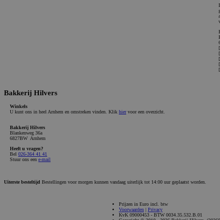
Bakkerij Hilvers
Winkels
U kunt ons in heel Arnhem en omstreken vinden. Klik
hier
voor een overzicht.
Bakkerij Hilvers
Blankenweg 36a
6827BW Arnhem
Heeft u vragen?
Bel
026-364 41 41
Stuur ons een
e-mail
Uiterste besteltijd
Bestellingen voor morgen kunnen vandaag uiterlijk tot 14:00 uur geplaatst worden.
Prijzen in Euro incl. btw
Voorwaarden
|
Privacy
KvK 09000453 - BTW 0034.35.532.B.01