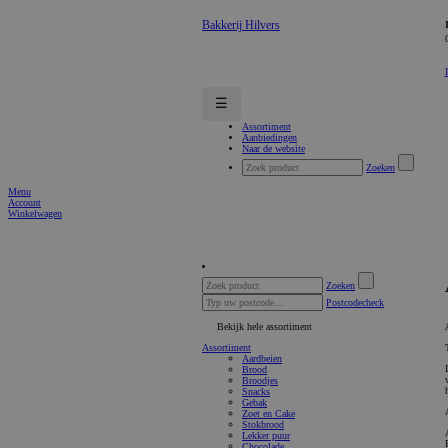
Bakkerij Hilvers
☰
Assortiment
Aanbiedingen
Naar de website
Zoeken
Menu
Account
Winkelwagen
Zoeken
Postcodecheck
Bekijk hele assortiment
Assortiment
Aardbeien
Brood
Broodjes
Snacks
Gebak
Zoet en Cake
Stokbrood
Lekker puur
Chocolade