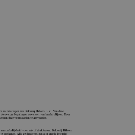
or en betalingen aan Bakkerij Hilvers B.V.. Van deze
j de overige bepalingen onverkort van kracht blijven. Door
 kennen deze voorwaarden te aanvaarden.
aansprakelijkheid voor zet- of drukfouten. Bakkerij Hilvers
te berekenen. Alle geldende prijzen zijn steeds inclusief