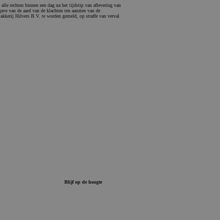
alle rechten binnen een dag na het tijdstip van aflevering van
gave van de aard van de klachten ten aanzien van de
Bakkerij Hilvers B.V. te worden gemeld, op straffe van verval
Blijf op de hoogte