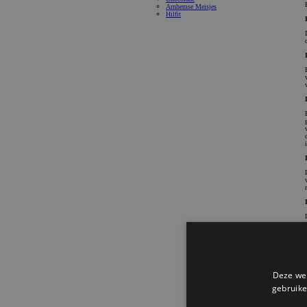
Arnhemse Meisjes
Hilfit
Deze web
gebruike