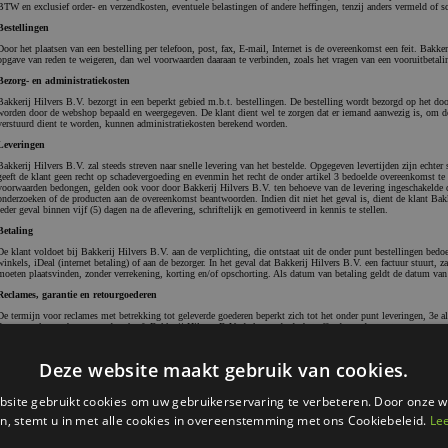
BTW en exclusief order- en verzendkosten, eventuele belastingen of andere heffingen, tenzij anders vermeld of s
Bestellingen
Door het plaatsen van een bestelling per telefoon, post, fax, E-mail, Internet is de overeenkomst een feit. Bakke
opgave van reden te weigeren, dan wel voorwaarden daaraan te verbinden, zoals het vragen van een vooruitbetali
Bezorg- en administratiekosten
Bakkerij Hilvers B.V. bezorgt in een beperkt gebied m.b.t. bestellingen. De bestelling wordt bezorgd op het doo
worden door de webshop bepaald en weergegeven. De klant dient wel te zorgen dat er iemand aanwezig is, om de 
verstuurd dient te worden, kunnen administratiekosten berekend worden.
Leveringen
Bakkerij Hilvers B.V. zal steeds streven naar snelle levering van het bestelde. Opgegeven levertijden zijn echter 
geeft de klant geen recht op schadevergoeding en evenmin het recht de onder artikel 3 bedoelde overeenkomst te 
voorwaarden bedongen, gelden ook voor door Bakkerij Hilvers B.V. ten behoeve van de levering ingeschakelde de
onderzoeken of de producten aan de overeenkomst beantwoorden. Indien dit niet het geval is, dient de klant Bak
ieder geval binnen vijf (5) dagen na de aflevering, schriftelijk en gemotiveerd in kennis te stellen.
Betaling
De klant voldoet bij Bakkerij Hilvers B.V. aan de verplichting, die ontstaat uit de onder punt bestellingen bed
winkels, iDeal (internet betaling) of aan de bezorger. In het geval dat Bakkerij Hilvers B.V. een factuur stuurt, 
moeten plaatsvinden, zonder verrekening, korting en/of opschorting. Als datum van betaling geldt de datum van
Reclames, garantie en retourgoederen
De termijn voor reclames met betrekking tot geleverde goederen beperkt zich tot het onder punt leveringen, 3e al
de overeenkomst beantwoorden, heeft Bakkerij Hilvers B.V. de keuze de desbetreffende producten tegen retourn
factuurwaarde daarvan te restitueren. Als garantietermijn voor geleverde producten geldt de termijn, die door de
gegarandeerd, gerekend vanaf de datum van aflevering door Bakkerij Bakkerij Hilvers B.V.. Binnen deze termijn
onderdelen plaats, zulks met in acht name van de specifieke voorwaarden van de leverancier. Retourzendingen word
Deze website maakt gebruik van cookies.
bij Bakkerij Hilvers B.V. zijn aangemeld, indien zij zijn voorzien zijn van een uniek retournummer en indien d
retourzendingen komen ingeval van het onder punt reclames, garantie en retourgoederen, 1e en 2e alinea, bedoeld
gevallen voor rekening van de klant.
site gebruikt cookies om uw gebruikerservaring te verbeteren. Door onze w
Overdracht van risico en eigendom
n, stemt u in met alle cookies in overeenstemming met ons Cookiebeleid.
Le
Het risico van het geleverde gaat van Bakkerij Hilvers B.V. over naar de klant, zodra de aflevering heeft plaat
aan al zijn onder punt betaling, 1e alinea bedoelde verplichtingen heeft voldaan.