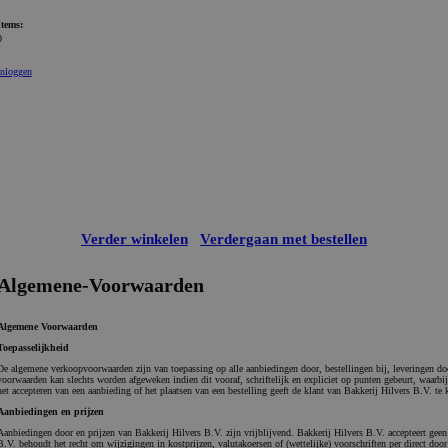
Items:
0
Inloggen
Verder winkelen
Verdergaan met bestellen
Algemene-Voorwaarden
Algemene Voorwaarden
Toepasselijkheid
De algemene verkoopvoorwaarden zijn van toepassing op alle aanbiedingen door, bestellingen bij, leveringen do
voorwaarden kan slechts worden afgeweken indien dit vooraf, schriftelijk en expliciet op punten gebeurt, waarbi
het accepteren van een aanbieding of het plaatsen van een bestelling geeft de klant van Bakkerij Hilvers B.V. te
Aanbiedingen en prijzen
Aanbiedingen door en prijzen van Bakkerij Hilvers B.V. zijn vrijblijvend. Bakkerij Hilvers B.V. accepteert geen 
B.V. behoudt het recht om wijzigingen in kostprijzen, valutakoersen of (wettelijke) voorschriften per direct door 