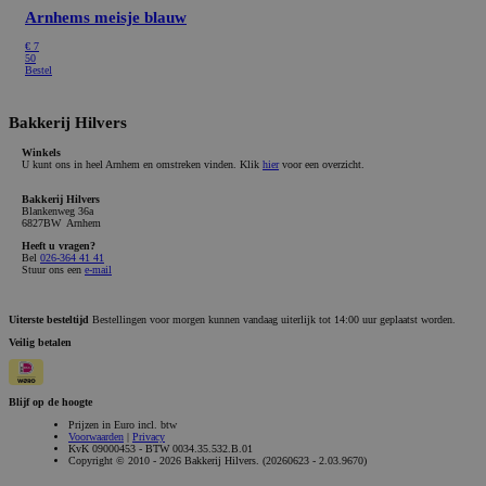
Arnhems meisje blauw
€
7
50
Bestel
Bakkerij Hilvers
Winkels
U kunt ons in heel Arnhem en omstreken vinden. Klik
hier
voor een overzicht.
Bakkerij Hilvers
Blankenweg 36a
6827BW Arnhem
Heeft u vragen?
Bel
026-364 41 41
Stuur ons een
e-mail
Uiterste besteltijd
Bestellingen voor morgen kunnen vandaag uiterlijk tot 14:00 uur geplaatst worden.
Veilig betalen
Blijf op de hoogte
Prijzen in Euro incl. btw
Voorwaarden
|
Privacy
KvK 09000453 - BTW 0034.35.532.B.01
Copyright © 2010 - 2026 Bakkerij Hilvers. (20260623 - 2.03.9670)