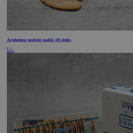
Arnhemse meisjes pakje 20 stuks
€
7.-
Bestel