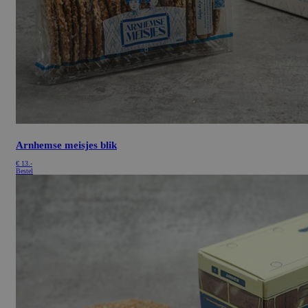
Arnhemse meisjes blik
€
13.-
Bestel