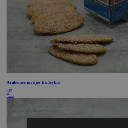
Arnhemse meisjes trolleybus
€
10
50
Bestel