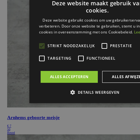
Deze website maakt gebruik va
cookies.
Deze website gebruikt cookies om uw gebruikerserva
verbeteren. Door onze website te gebruiken, stemt u in
cookies in overeenstemming met ons Cookiebeleid.
Lee
STRIKT NOODZAKELIJK
PRESTATIE
TARGETING
FUNCTIONEEL
ALLES ACCEPTEREN
ALLES AFWIJZ
DETAILS WEERGEVEN
Strikt noodzakelijk
Prestatie
Targeting
Funct
Arnhems geboorte meisje
€
7
Strikt noodzakelijke cookies maken de kernfunctionaliteiten v
50
website mogelijk, zoals gebruikersaanmelding en accountbehe
Bestel
website kan niet goed worden gebruikt zonder de strikt noodz