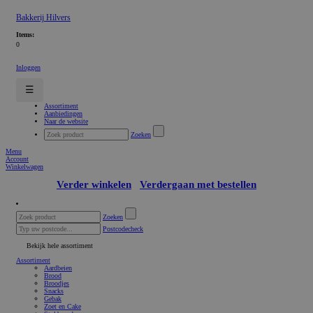
Bakkerij Hilvers
Items:
0
Inloggen
☰
Assortiment
Aanbiedingen
Naar de website
Zoeken
Menu
Account
Winkelwagen
Verder winkelen
Verdergaan met bestellen
Zoeken
Postcodecheck
Bekijk hele assortiment
Assortiment
Aardbeien
Brood
Broodjes
Snacks
Gebak
Zoet en Cake