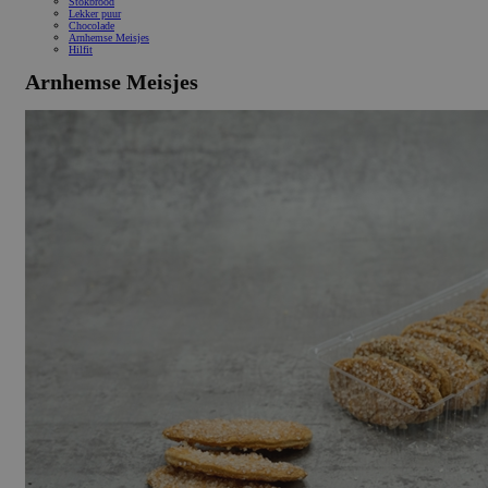
Stokbrood
Lekker puur
Chocolade
Arnhemse Meisjes
Hilfit
Arnhemse Meisjes