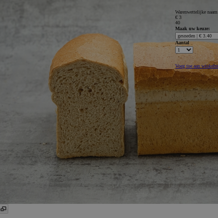
Warenwettelijke naa
€ 3
40
Maak uw keuze:
Aantal
Voeg toe aan winkel