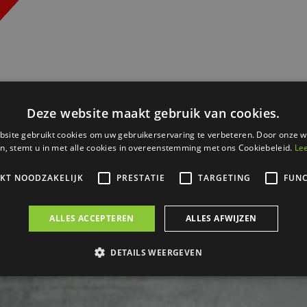
Kwarkbroodje
per 10 verpakt
€
7
60
Bestel