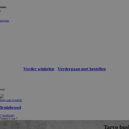
Items:
0
Inloggen
Verder winkelen
Verdergaan met bestellen
rood
Terug naar overzicht
Bruinbrood
(7 producten)
Product 6 van 7
Tarvo bus