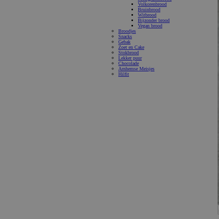
Volkorenbrood
Bruinbrood
Witbrood
Bijzonder brood
Vegan brood
Broodjes
Snacks
Gebak
Zoet en Cake
Stokbrood
Lekker puur
Chocolade
Arnhemse Meisjes
Hilfit