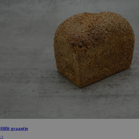
Hilfit graantje
€
3