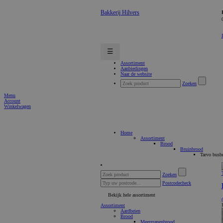
Bakkerij Hilvers
☰
Assortiment
Aanbiedingen
Naar de website
Zoeken
Menu
Account
Winkelwagen
Home
Assortiment
Brood
Bruinbrood
Tarvo busb
Zoeken
Postcodecheck
Bekijk hele assortiment
Assortiment
Aardbeien
Brood
Meergranenbrood