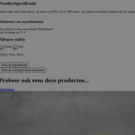
Productspecificatie
lekker mals licht bruin brood, op basis van 60% wit en 40% tarwe. ook goed voor kleine kinderen die net begin
Seizoenen van assortimenten
Dit product is
door assortiment 'Bruinbrood'
niet leverbaar op 27-4
Allergene stoffen
Gluten, Soja, Tarwe
Probeer ook eens deze producten...
Aanbieding