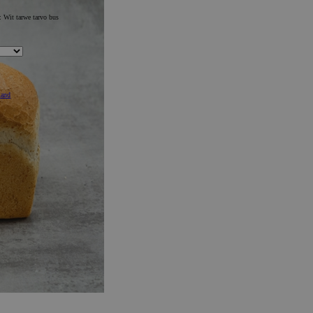
m:
Wit tarwe tarvo bus
mand