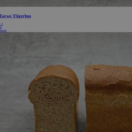
Tarwe Tijgerbus
€
3
45
Bestel