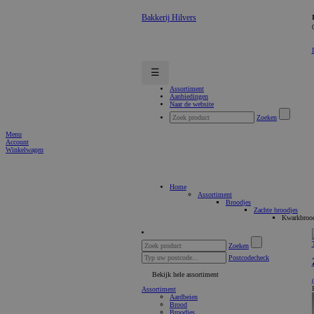
Bakkerij Hilvers
☰
Assortiment
Aanbiedingen
Naar de website
Zoeken
Menu
Account
Winkelwagen
Home
Assortiment
Broodjes
Zachte broodjes
Kwarkbroo
Zoeken
Postcodecheck
Bekijk hele assortiment
Assortiment
Aardbeien
Brood
Broodjes