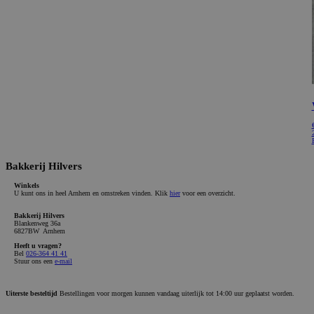
Bakkerij Hilvers
Winkels
U kunt ons in heel Arnhem en omstreken vinden. Klik
hier
voor een overzicht.
Bakkerij Hilvers
Blankenweg 36a
6827BW Arnhem
Heeft u vragen?
Bel
026-364 41 41
Stuur ons een
e-mail
Uiterste besteltijd
Bestellingen voor morgen kunnen vandaag uiterlijk tot 14:00 uur geplaatst worden.