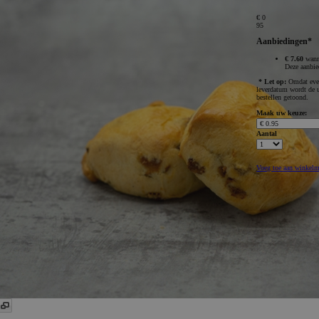
€ 0
95
Aanbiedingen*
€ 7.60
wann
Deze aanbie
* Let op:
Omdat even
leverdatum wordt de ui
bestellen getoond.
Maak uw keuze:
Aantal
Voeg toe aan winkel