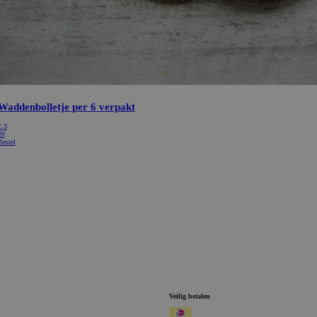
Waddenbolletje
per 6 verpakt
€
3
20
Bestel
Veilig betalen