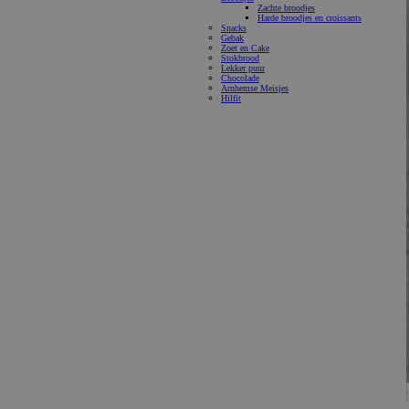
Zachte broodjes
Harde broodjes en croissants
Snacks
Gebak
Zoet en Cake
Stokbrood
Lekker puur
Chocolade
Arnhemse Meisjes
Hilfit