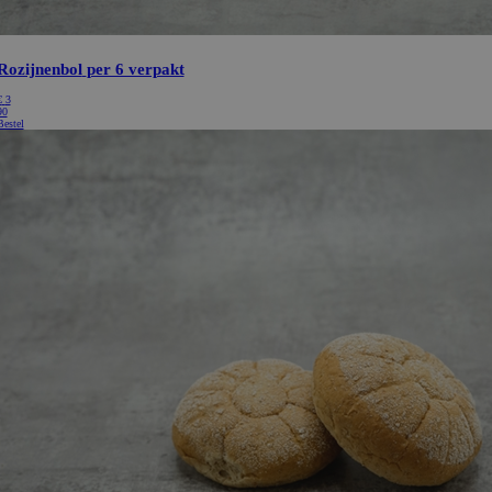
Rozijnenbol
per 6 verpakt
€
3
90
Bestel