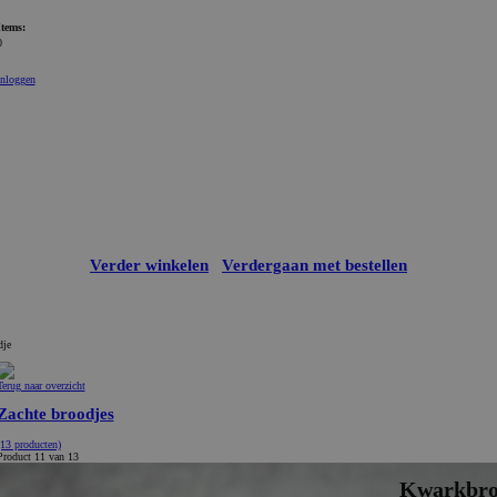
Items:
0
Inloggen
Verder winkelen
Verdergaan met bestellen
dje
Terug naar overzicht
Zachte broodjes
(13 producten)
Product 11 van 13
Kwarkbro