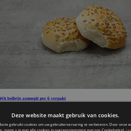
Wit bolletje zonnepit
per 6 verpakt
€
3
20
Bestel