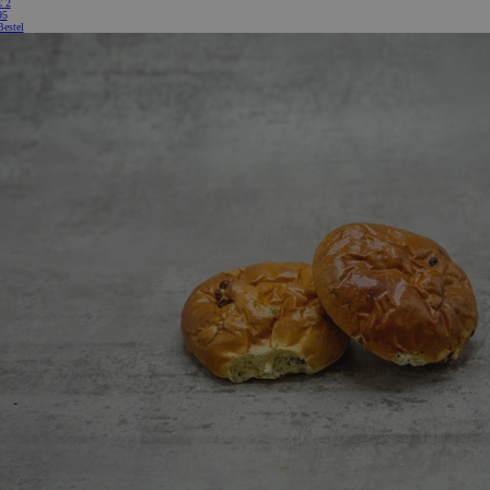
€
2
95
Bestel