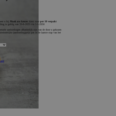
eer u bij
Maak uw keuze:
kiest voor
per 10 verpakt
ding is geldig van 20-8-2025 t/m 1-1-2050
tuele aanbiedingen afhankelijk zijn van de door u gekozen
teindelijke (aanbieding)prijs pas in de laatste stap van het
mand