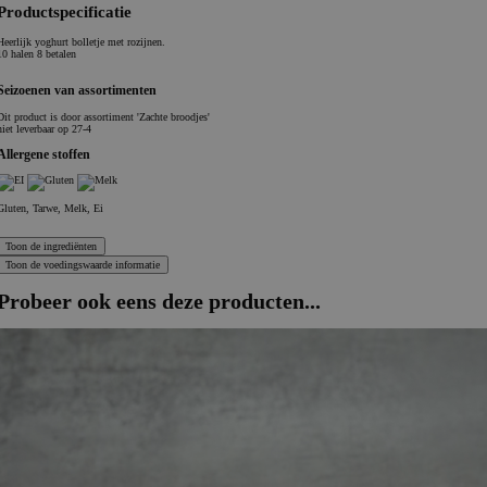
Productspecificatie
Heerlijk yoghurt bolletje met rozijnen.
10 halen 8 betalen
Seizoenen van assortimenten
Dit product is
door assortiment 'Zachte broodjes'
niet leverbaar op 27-4
Allergene stoffen
Gluten, Tarwe, Melk, Ei
Probeer ook eens deze producten...