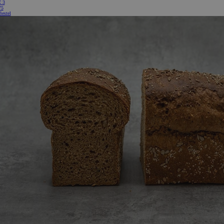
€
3
75
Bestel