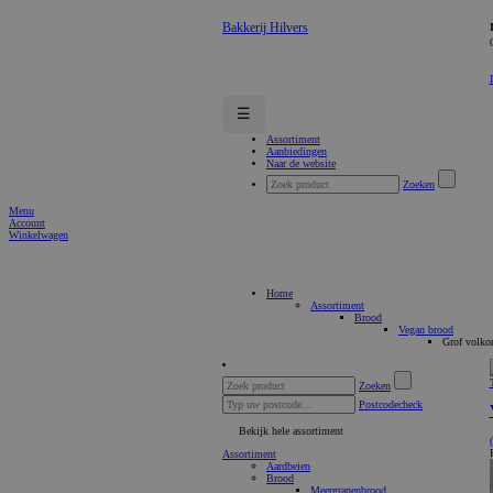
Bakkerij Hilvers
☰
Assortiment
Aanbiedingen
Naar de website
Zoeken
Menu
Account
Winkelwagen
Home
Assortiment
Brood
Vegan brood
Grof volko
Zoeken
Postcodecheck
Bekijk hele assortiment
Assortiment
Aardbeien
Brood
Meergranenbrood