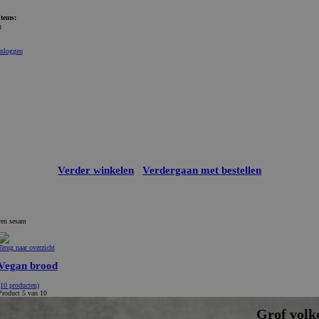
Items:
0
Inloggen
Verder winkelen
Verdergaan met bestellen
ren sesam
Terug naar overzicht
Vegan brood
(10 producten)
Product 5 van 10
Grof volk