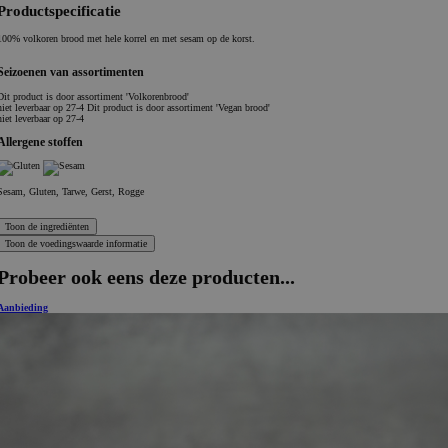
Productspecificatie
100% volkoren brood met hele korrel en met sesam op de korst.
Seizoenen van assortimenten
Dit product is
door assortiment 'Volkorenbrood'
niet leverbaar op 27-4 Dit product is
door assortiment 'Vegan brood'
niet leverbaar op 27-4
Allergene stoffen
Sesam, Gluten, Tarwe, Gerst, Rogge
Probeer ook eens deze producten...
Aanbieding