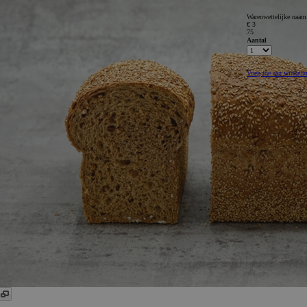
Warenwettelijke naa
€ 3
75
Aantal
Voeg toe aan winkel