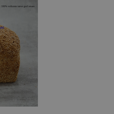
m:
100% volkoren tarwe grof sesam
mand