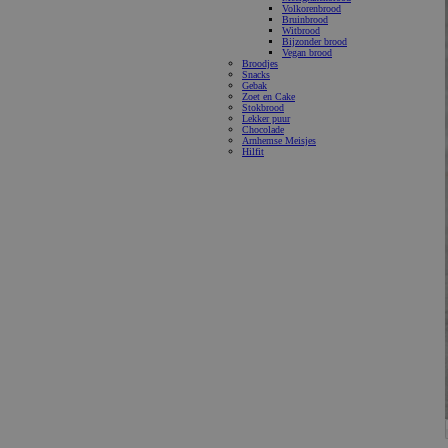
Volkorenbrood
Bruinbrood
Witbrood
Bijzonder brood
Vegan brood
Broodjes
Snacks
Gebak
Zoet en Cake
Stokbrood
Lekker puur
Chocolade
Arnhemse Meisjes
Hilfit