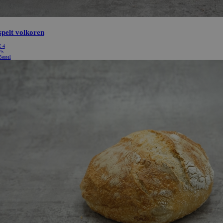
spelt volkoren
€
4
75
Bestel