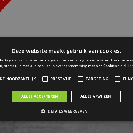
Kwarkbroodje
per 10 verpakt
€
7
60
Bestel