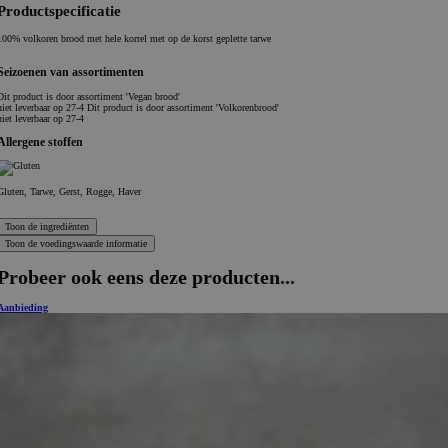
Productspecificatie
100% volkoren brood met hele korrel met op de korst geplette tarwe
Seizoenen van assortimenten
Dit product is
door assortiment 'Vegan brood'
niet leverbaar op 27-4 Dit product is
door assortiment 'Volkorenbrood'
niet leverbaar op 27-4
Allergene stoffen
Gluten, Tarwe, Gerst, Rogge, Haver
Probeer ook eens deze producten...
Aanbieding