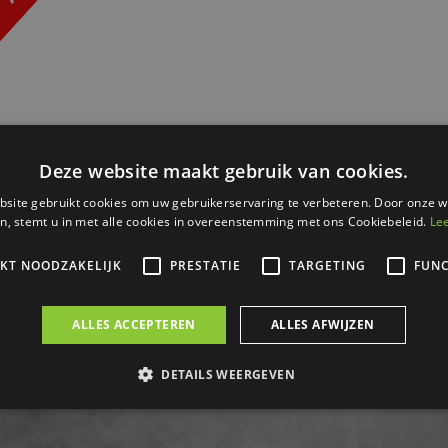
Kwarkbroodje
per 10 verpakt
€
7
60
Bestel