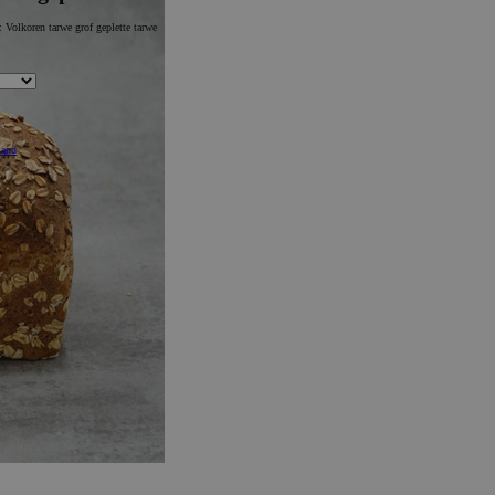
m:
Volkoren tarwe grof geplette tarwe
mand