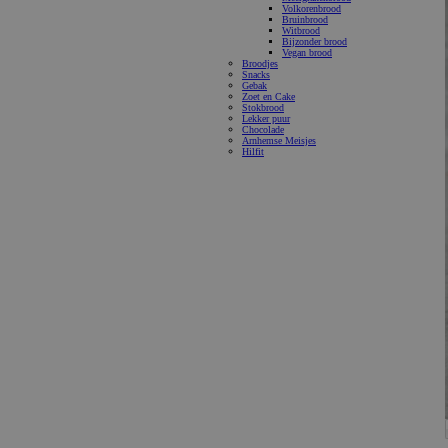
Volkorenbrood
Bruinbrood
Witbrood
Bijzonder brood
Vegan brood
Broodjes
Snacks
Gebak
Zoet en Cake
Stokbrood
Lekker puur
Chocolade
Arnhemse Meisjes
Hilfit