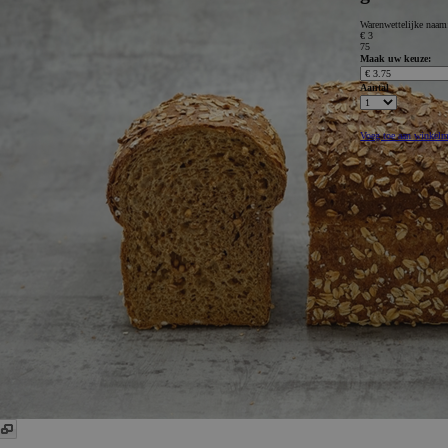
Warenwettelijke naa
€ 3
75
Maak uw keuze:
Aantal
Voeg toe aan winkel