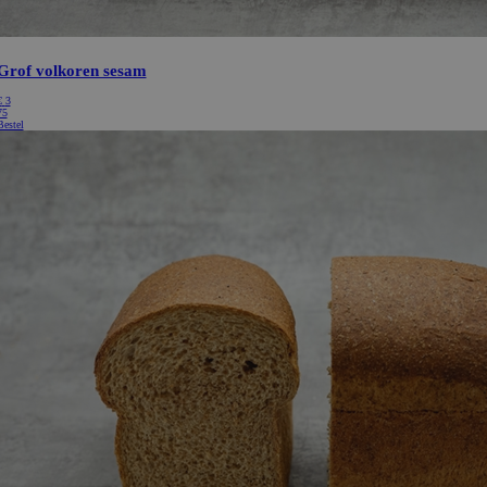
Grof volkoren sesam
€
3
75
Bestel