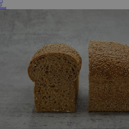
€
3
75
Bestel