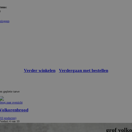
Items:
0
Inloggen
Verder winkelen
Verdergaan met bestellen
en geplette tarwe
Terug naar overzicht
Volkorenbrood
(10 producten)
Product 4 van 10
grof volko