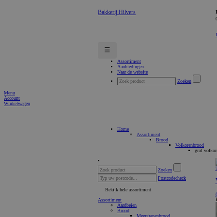
Bakkerij Hilvers
☰
Assortiment
Aanbiedingen
Naar de website
Zoeken
Menu
Account
Winkelwagen
Home
Assortiment
Brood
Volkorenbrood
grof volkor
Zoeken
Postcodecheck
Bekijk hele assortiment
Assortiment
Aardbeien
Brood
Meergranenbrood