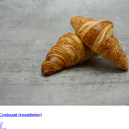
Croissant (roomboter)
€
1
35
Bestel