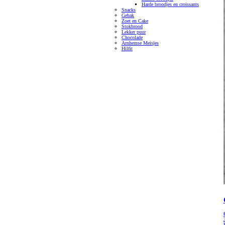
Harde broodjes en croissants
Snacks
Gebak
Zoet en Cake
Stokbrood
Lekker puur
Chocolade
Arnhemse Meisjes
Hilfit