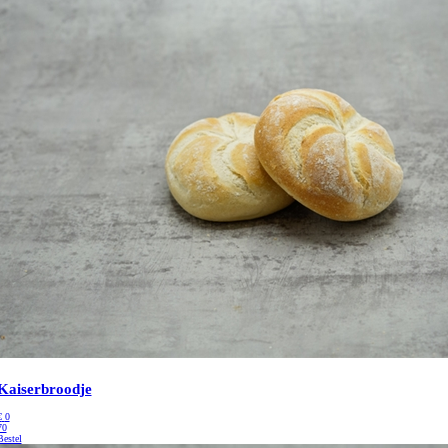
Kaiserbroodje
€
0
70
Bestel