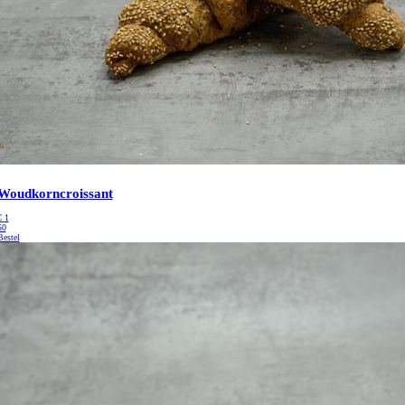
Woudkorncroissant
€
1
50
Bestel