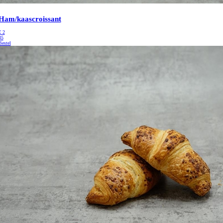
Ham/kaascroissant
€
2
35
Bestel