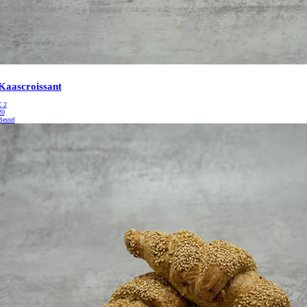
Kaascroissant
€
2
20
Bestel