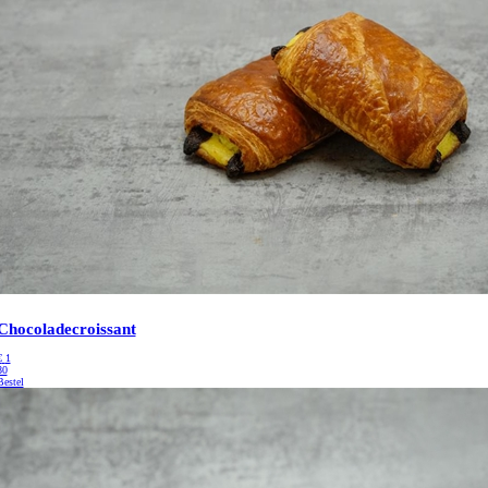
Chocoladecroissant
€
1
80
Bestel