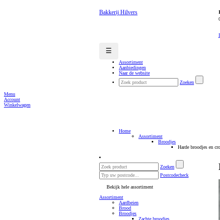
Bakkerij Hilvers
☰
Assortiment
Aanbiedingen
Naar de website
Zoeken
Menu
Account
Winkelwagen
Home
Assortiment
Broodjes
Harde broodjes en cro
Zoeken
Postcodecheck
Bekijk hele assortiment
Assortiment
Aardbeien
Brood
Broodjes
Zachte broodjes