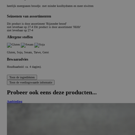
heerlijk meergranen broodje. met minder koolhydraten en meer eiwitten
Seizoenen van assortimenten
Dit product is
door assortiment 'Bijzonder brood'
niet leverbaar op 27-4 Dit product is
door assortiment 'Hilfit'
niet leverbaar op 27-4
Allergene stoffen
Gluten, Soja, Sesam, Tarwe, Gerst
Bewaaradvies
Houdbaarheid: ca. 4 dag(en).
Probeer ook eens deze producten...
Aanbieding