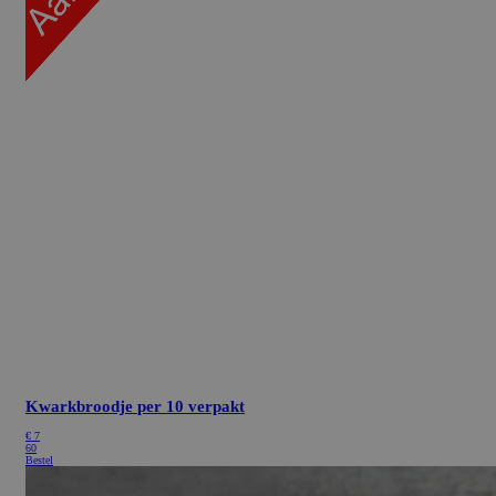
Kwarkbroodje
per 10 verpakt
€
7
60
Bestel