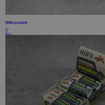
Hilfit graantje
€
3
35
Bestel