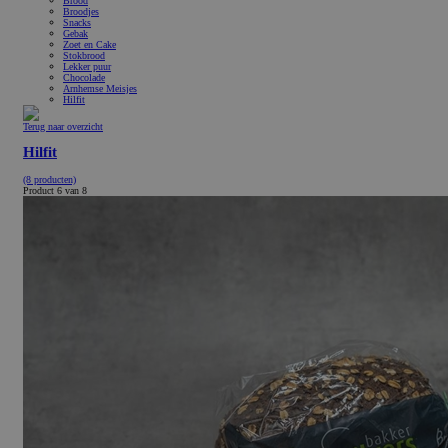
Brood
Broodjes
Snacks
Gebak
Zoet en Cake
Stokbrood
Lekker puur
Chocolade
Arnhemse Meisjes
Hilfit
Terug naar overzicht
Hilfit
(8 producten)
Product 6 van 8