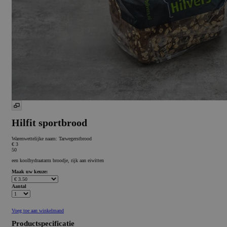
Hilfit sportbrood
Warenwettelijke naam:
Tarwegerstbrood
€ 3
50
een koolhydraatarm broodje, rijk aan eiwitten
Maak uw keuze:
Aantal
Voeg toe aan winkelmand
Productspecificatie