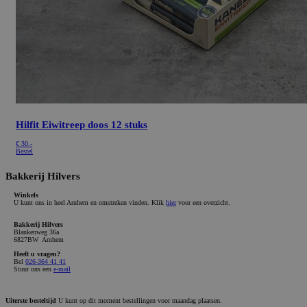
Hilfit Eiwitreep doos 12 stuks
€
30.-
Bestel
Bakkerij Hilvers
Winkels
U kunt ons in heel Arnhem en omstreken vinden. Klik
hier
voor een overzicht.
Bakkerij Hilvers
Blankenweg 36a
6827BW Arnhem
Heeft u vragen?
Bel
026-364 41 41
Stuur ons een
e-mail
Uiterste besteltijd
U kunt op dit moment bestellingen voor maandag plaatsen.