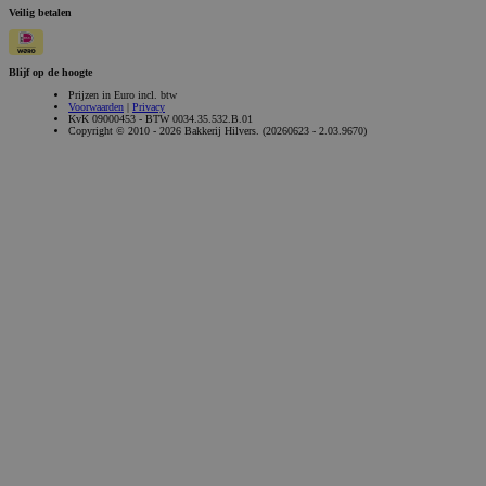
Veilig betalen
Blijf op de hoogte
Prijzen in Euro incl. btw
Voorwaarden
|
Privacy
KvK 09000453 - BTW 0034.35.532.B.01
Copyright © 2010 - 2026 Bakkerij Hilvers. (20260623 - 2.03.9670)