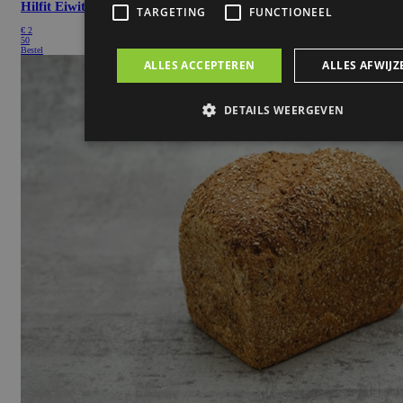
Hilfit Eiwitreep
€
2
50
Bestel