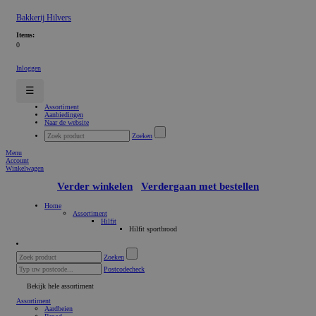
Bakkerij Hilvers
Items:
0
Inloggen
☰
Assortiment
Aanbiedingen
Naar de website
Zoeken
Menu
Account
Winkelwagen
Verder winkelen
Verdergaan met bestellen
Home
Assortiment
Hilfit
Hilfit sportbrood
Zoeken
Postcodecheck
Bekijk hele assortiment
Assortiment
Aardbeien