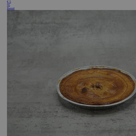
€
5
95
Bestel