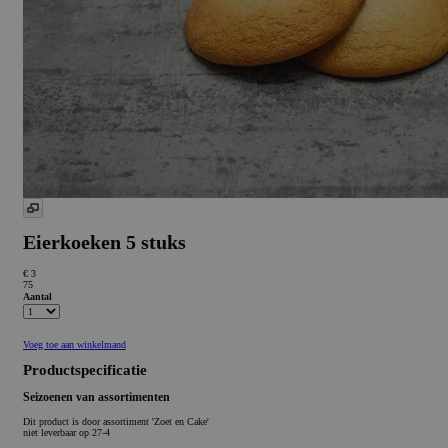
Eierkoeken 5 stuks
€ 3
75
Aantal
Voeg toe aan winkelmand
Productspecificatie
Seizoenen van assortimenten
Dit product is
door assortiment 'Zoet en Cake'
niet leverbaar op 27-4