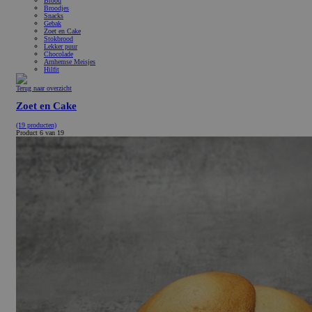
Brood
Broodjes
Snacks
Gebak
Zoet en Cake
Stokbrood
Lekker puur
Chocolade
Arnhemse Meisjes
Hilfit
Terug naar overzicht
Zoet en Cake
(19 producten)
Product 6 van 19