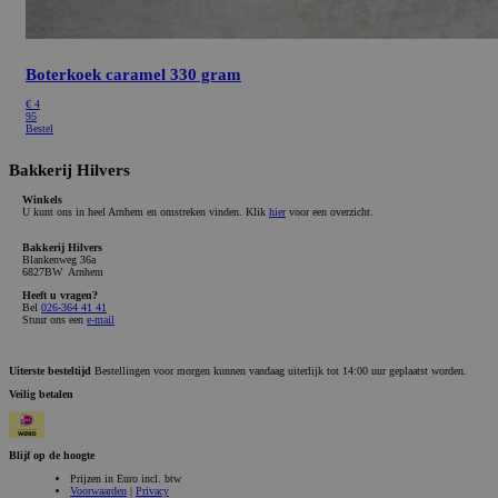
Boterkoek caramel 330 gram
€
4
95
Bestel
Bakkerij Hilvers
Winkels
U kunt ons in heel Arnhem en omstreken vinden. Klik
hier
voor een overzicht.
Bakkerij Hilvers
Blankenweg 36a
6827BW Arnhem
Heeft u vragen?
Bel
026-364 41 41
Stuur ons een
e-mail
Uiterste besteltijd
Bestellingen voor morgen kunnen vandaag uiterlijk tot 14:00 uur geplaatst worden.
Veilig betalen
Blijf op de hoogte
Prijzen in Euro incl. btw
Voorwaarden
|
Privacy