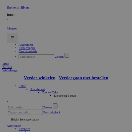
Bakkerij Hilvers
Items:
0
Inloggen
☰
Assortiment
Aanbiedingen
Naar de website
Zoeken
Menu
Account
Winkelwagen
Verder winkelen
Verdergaan met bestellen
Home
Assortiment
Zoet en Cake
Eierkoeken 5 stuks
Zoeken
Postcodecheck
Bekijk hele assortiment
Assortiment
Aardbeien