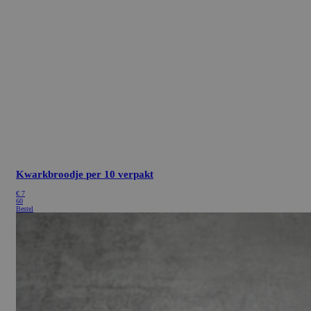
Kwarkbroodje
per 10 verpakt
€
7
60
Bestel