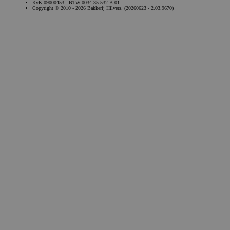
KvK 09000453 - BTW 0034.35.532.B.01
Copyright © 2010 - 2026 Bakkerij Hilvers. (20260623 - 2.03.9670)