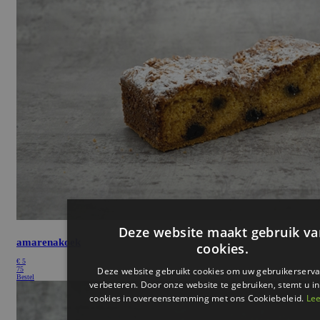
amarenakoek
€
5
75
Bestel