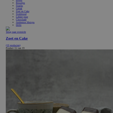
Brood
Broodjes
Snacks
Gebak
Zoet en Cake
Stokbrood
Lekker puur
Chocolade
Arnhemse Meisjes
Hilfit
Terug naar overzicht
Zoet en Cake
(19 producten)
Product 15 van 19