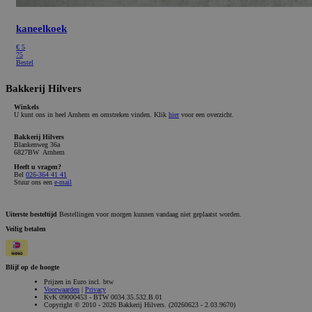
kaneelkoek
€
5
75
Bestel
Bakkerij Hilvers
Winkels
U kunt ons in heel Arnhem en omstreken vinden. Klik
hier
voor een overzicht.
Bakkerij Hilvers
Blankenweg 36a
6827BW Arnhem
Heeft u vragen?
Bel
026-364 41 41
Stuur ons een
e-mail
Uiterste besteltijd
Bestellingen voor morgen kunnen vandaag niet geplaatst worden.
Veilig betalen
Blijf op de hoogte
Prijzen in Euro incl. btw
Voorwaarden
|
Privacy
KvK 09000453 - BTW 0034.35.532.B.01
Copyright © 2010 - 2026 Bakkerij Hilvers. (20260623 - 2.03.9670)