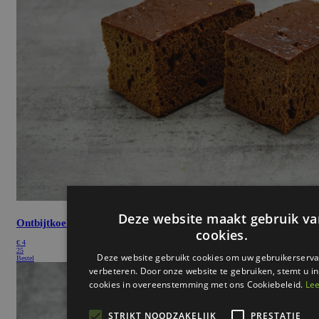
Ontbijtkoek
€
4
25
Bestel