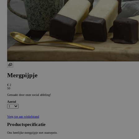
Mergpijpje
€ 2
50
Gemaakt door onze social afdeling!
Aantal
Voeg toe aan winkelmand
Productspecificatie
Ons heerlijke mergpijpje met marsepein.