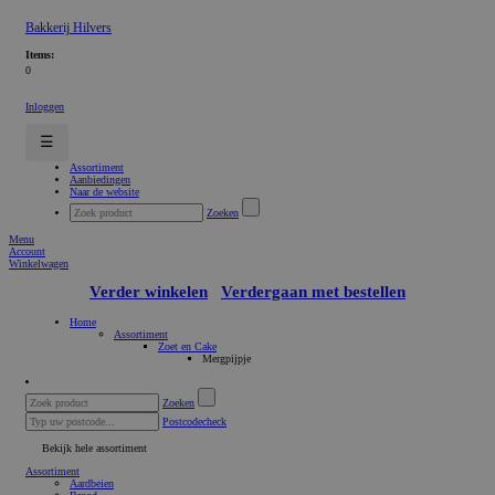
Bakkerij Hilvers
Items:
0
Inloggen
☰
Assortiment
Aanbiedingen
Naar de website
Zoeken
Menu
Account
Winkelwagen
Verder winkelen
Verdergaan met bestellen
Home
Assortiment
Zoet en Cake
Mergpijpje
Zoeken
Postcodecheck
Bekijk hele assortiment
Assortiment
Aardbeien