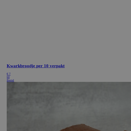
Kwarkbroodje
per 10 verpakt
€
7
60
Bestel