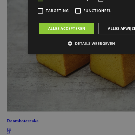
Roombotercake
€
6
25