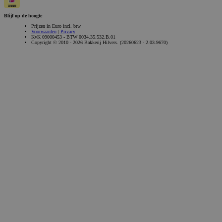
Blijf op de hoogte
Prijzen in Euro incl. btw
Voorwaarden
|
Privacy
KvK 09000453 - BTW 0034.35.532.B.01
Copyright © 2010 - 2026 Bakkerij Hilvers. (20260623 - 2.03.9670)