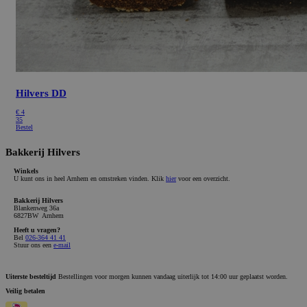
Hilvers DD
€
4
35
Bestel
Bakkerij Hilvers
Winkels
U kunt ons in heel Arnhem en omstreken vinden. Klik
hier
voor een overzicht.
Bakkerij Hilvers
Blankenweg 36a
6827BW Arnhem
Heeft u vragen?
Bel
026-364 41 41
Stuur ons een
e-mail
Uiterste besteltijd
Bestellingen voor morgen kunnen vandaag uiterlijk tot 14:00 uur geplaatst worden.
Veilig betalen