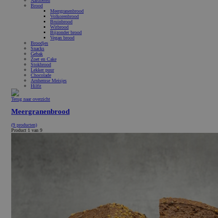
Aardbeien
Brood
Meergranenbrood
Volkorenbrood
Bruinbrood
Witbrood
Bijzonder brood
Vegan brood
Broodjes
Snacks
Gebak
Zoet en Cake
Stokbrood
Lekker puur
Chocolade
Arnhemse Meisjes
Hilfit
Terug naar overzicht
Meergranenbrood
(9 producten)
Product 1 van 9