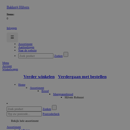
Bakkerij Hilvers
Items:
0
Inloggen
☰
Assortiment
Aanbiedingen
Naar de website
Zoeken
Menu
Account
Winkelwagen
Verder winkelen
Verdergaan met bestellen
Home
Assortiment
Brood
Meergranenbrood
Hilvers Robuust
Zoeken
Postcodecheck
Bekijk hele assortiment
Assortiment