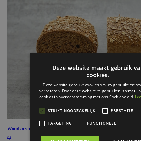
Woudkoren
€
4
10