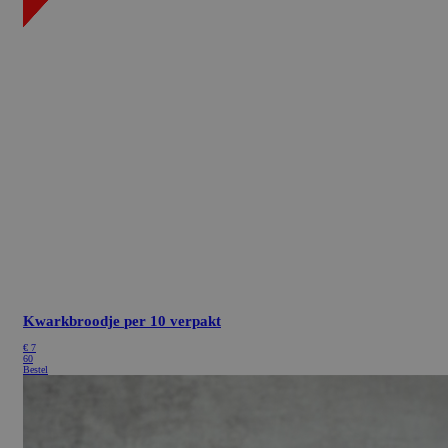
Kwarkbroodje
per 10 verpakt
€
7
60
Bestel