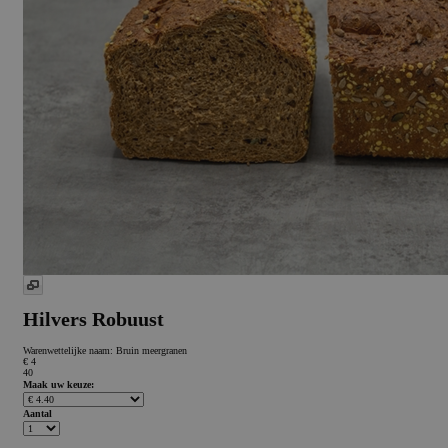
Hilvers Robuust
Warenwettelijke naam:
Bruin meergranen
€ 4
40
Maak uw keuze:
Aantal