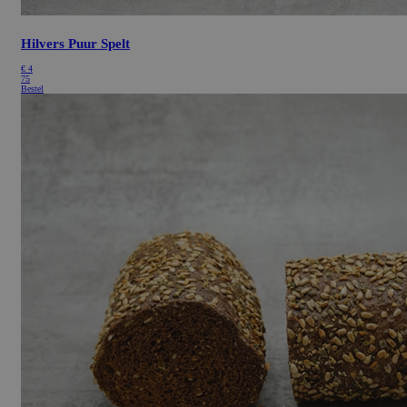
Hilvers Puur Spelt
€
4
75
Bestel