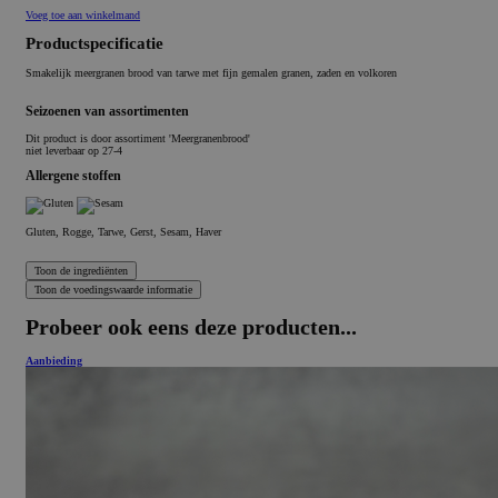
Voeg toe aan winkelmand
Productspecificatie
Smakelijk meergranen brood van tarwe met fijn gemalen granen, zaden en volkoren
Seizoenen van assortimenten
Dit product is
door assortiment 'Meergranenbrood'
niet leverbaar op 27-4
Allergene stoffen
Gluten, Rogge, Tarwe, Gerst, Sesam, Haver
Probeer ook eens deze producten...
Aanbieding