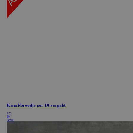
Kwarkbroodje
per 10 verpakt
€
7
60
Bestel