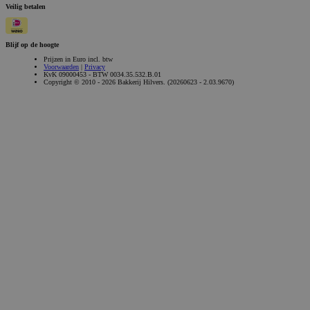
Veilig betalen
Blijf op de hoogte
Prijzen in Euro incl. btw
Voorwaarden
|
Privacy
KvK 09000453 - BTW 0034.35.532.B.01
Copyright © 2010 - 2026 Bakkerij Hilvers. (20260623 - 2.03.9670)