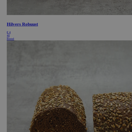
Hilvers Robuust
€
4
40
Bestel