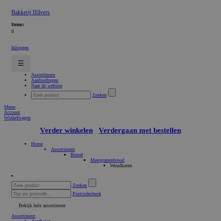
Bakkerij Hilvers
Items:
0
Inloggen
☰
Assortiment
Aanbiedingen
Naar de website
Zoeken
Menu
Account
Winkelwagen
Verder winkelen
Verdergaan met bestellen
Home
Assortiment
Brood
Meergranenbrood
Woudkoren
Zoeken
Postcodecheck
Bekijk hele assortiment
Assortiment