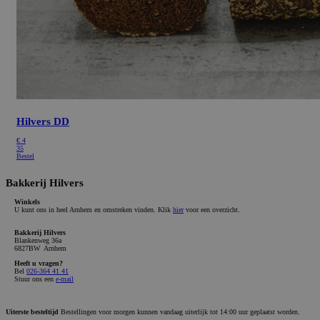
Hilvers DD
€
4
35
Bestel
Bakkerij Hilvers
Winkels
U kunt ons in heel Arnhem en omstreken vinden. Klik
hier
voor een overzicht.
Bakkerij Hilvers
Blankenweg 36a
6827BW Arnhem
Heeft u vragen?
Bel
026-364 41 41
Stuur ons een
e-mail
Uiterste besteltijd
Bestellingen voor morgen kunnen vandaag uiterlijk tot 14:00 uur geplaatst worden.