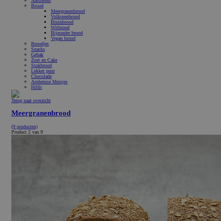
Aardbeien
Brood
Meergranenbrood
Volkorenbrood
Bruinbrood
Witbrood
Bijzonder brood
Vegan brood
Broodjes
Snacks
Gebak
Zoet en Cake
Stokbrood
Lekker puur
Chocolade
Arnhemse Meisjes
Hilfit
Terug naar overzicht
Meergranenbrood
(9 producten)
Product 2 van 9