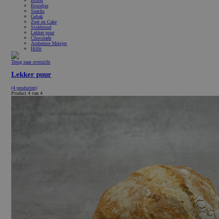
Brood
Broodjes
Snacks
Gebak
Zoet en Cake
Stokbrood
Lekker puur
Chocolade
Arnhemse Meisjes
Hilfit
Terug naar overzicht
Lekker puur
(4 producten)
Product 4 van 4