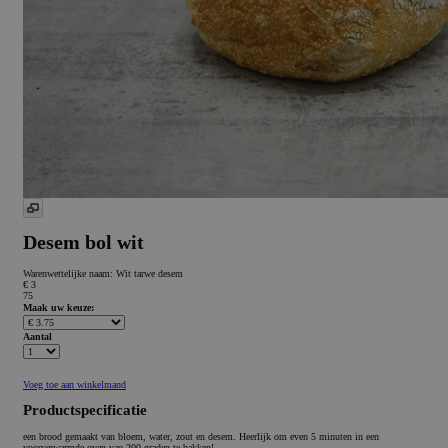
Desem bol wit
Warenwettelijke naam:
Wit tarwe desem
€ 3
75
Maak uw keuze:
Aantal
Voeg toe aan winkelmand
Productspecificatie
een brood gemaakt van bloem, water, zout en desem. Heerlijk om even 5 minuten in een
voorverwarmde oven van 200 graden te bakken!