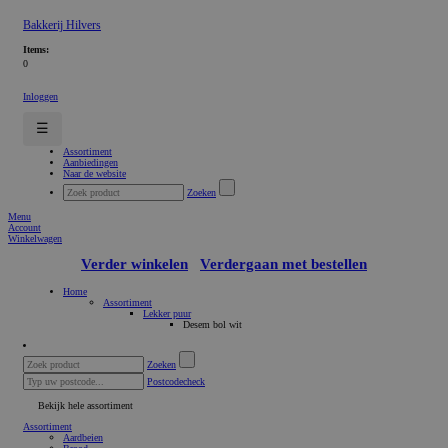
Bakkerij Hilvers
Items:
0
Inloggen
☰
Assortiment
Aanbiedingen
Naar de website
Zoeken
Menu
Account
Winkelwagen
Verder winkelen
Verdergaan met bestellen
Home
Assortiment
Lekker puur
Desem bol wit
Zoeken
Postcodecheck
Bekijk hele assortiment
Assortiment
Aardbeien