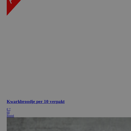
Kwarkbroodje
per 10 verpakt
€
7
60
Bestel