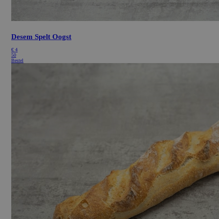
Desem Spelt Oogst
€
4
50
Bestel