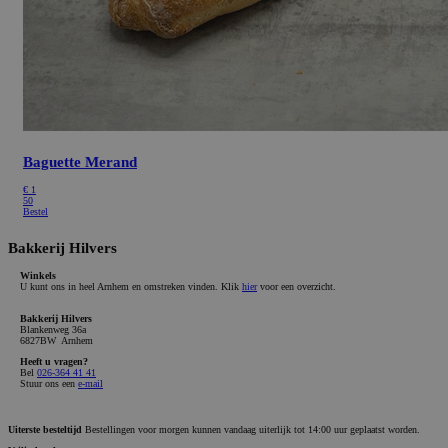
Baguette Merand
€
1
50
Bestel
Bakkerij Hilvers
Winkels
U kunt ons in heel Arnhem en omstreken vinden. Klik
hier
voor een overzicht.
Bakkerij Hilvers
Blankenweg 36a
6827BW Arnhem
Heeft u vragen?
Bel
026-364 41 41
Stuur ons een
e-mail
Uiterste besteltijd
Bestellingen voor morgen kunnen vandaag uiterlijk tot 14:00 uur geplaatst worden.