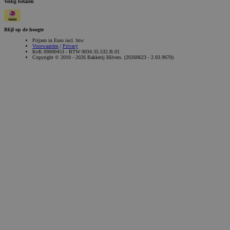
Veilig betalen
Blijf op de hoogte
Prijzen in Euro incl. btw
Voorwaarden
|
Privacy
KvK 09000453 - BTW 0034.35.532.B.01
Copyright © 2010 - 2026 Bakkerij Hilvers. (20260623 - 2.03.9670)