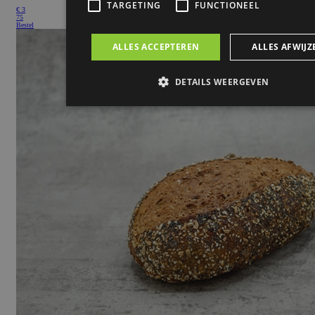
€
3
75
Bestel